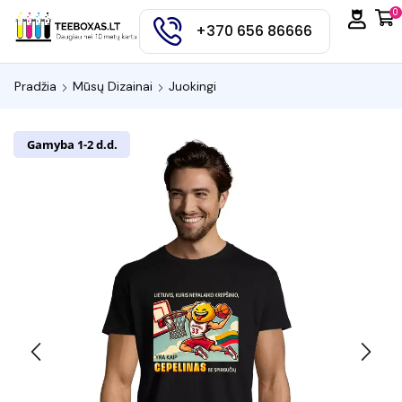
0
+370 656 86666
Pradžia
Mūsų Dizainai
Juokingi
Gamyba 1-2 d.d.