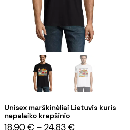
Unisex marškinėliai Lietuvis kuris
nepalaiko krepšinio
18,90
€
–
24,83
€