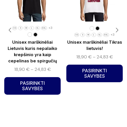
+3
XS
S
M
L
XL
XXL
+3
XS
S
M
L
XL
XXL
Unisex marškinėliai
Unisex marškinėliai Tikras
Lietuvis kuris nepalaiko
lietuvis!
krepšinio yra kaip
18,90
€
–
24,83
€
cepelinas be spirgučių
18,90
€
–
24,83
€
PASIRINKTI
SAVYBES
PASIRINKTI
SAVYBES