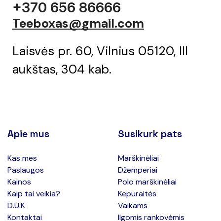
+370 656 86666
Teeboxas@gmail.com
Laisvės pr. 60, Vilnius 05120, III
aukštas, 304 kab.
Apie mus
Susikurk pats
Kas mes
Marškinėliai
Paslaugos
Džemperiai
Kainos
Polo marškinėliai
Kaip tai veikia?
Kepuraitės
D.U.K
Vaikams
Kontaktai
Ilgomis rankovėmis