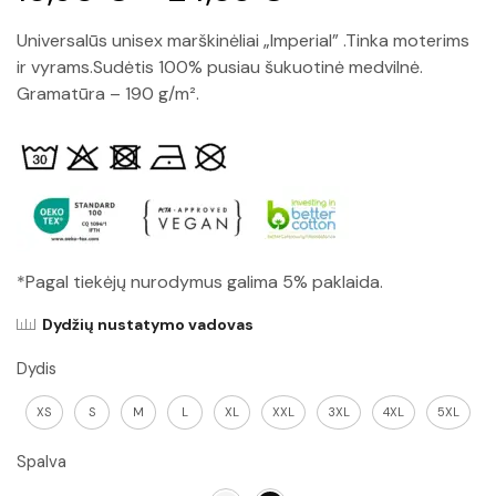
Universalūs unisex marškinėliai „Imperial” .Tinka moterims
ir vyrams.Sudėtis 100% pusiau šukuotinė medvilnė.
Gramatūra – 190 g/m².
*Pagal tiekėjų nurodymus galima 5% paklaida.
Dydžių nustatymo vadovas
Dydis
XS
S
M
L
XL
XXL
3XL
4XL
5XL
Spalva