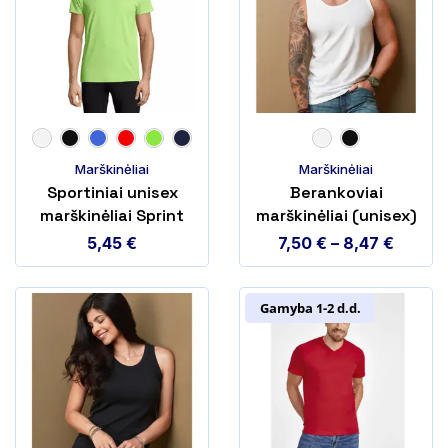
Marškinėliai
Marškinėliai
Sportiniai unisex
Berankoviai
marškinėliai Sprint
marškinėliai (unisex)
ST2800
5,45
€
7,50
€
–
8,47
€
Gamyba 1-2 d.d.