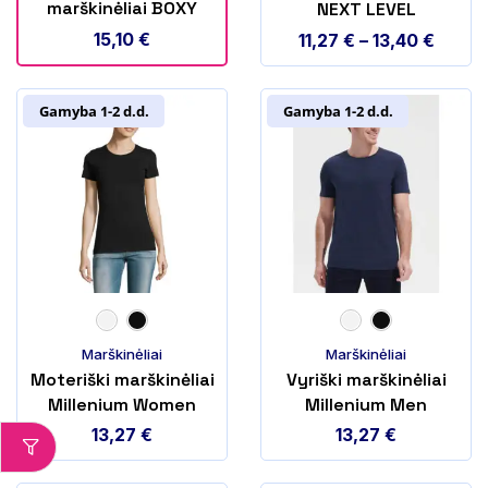
marškinėliai BOXY
NEXT LEVEL
WOMEN
15,10
€
11,27
€
–
13,40
€
Gamyba 1-2 d.d.
Gamyba 1-2 d.d.
Marškinėliai
Marškinėliai
Moteriški marškinėliai
Vyriški marškinėliai
Millenium Women
Millenium Men
13,27
€
13,27
€