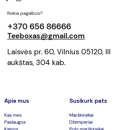
Reikia pagalbos?
+370 656 86666
Teeboxas@gmail.com
Laisvės pr. 60, Vilnius 05120, III
aukštas, 304 kab.
Apie mus
Susikurk pats
Kas mes
Marškinėliai
Paslaugos
Džemperiai
Kainos
Polo marškinėliai