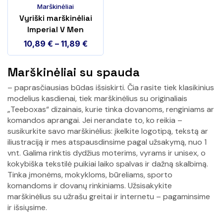
Marškinėliai
Vyriški marškinėliai
Imperial V Men
10,89
€
–
11,89
€
Marškinėliai su spauda
– paprasčiausias būdas išsiskirti. Čia rasite tiek klasikinius
modelius kasdienai, tiek marškinėlius su originaliais
„Teeboxas“ dizainais, kurie tinka dovanoms, renginiams ar
komandos aprangai. Jei nerandate to, ko reikia –
susikurkite savo marškinėlius: įkelkite logotipą, tekstą ar
iliustraciją ir mes atspausdinsime pagal užsakymą, nuo 1
vnt. Galima rinktis dydžius moterims, vyrams ir unisex, o
kokybiška tekstilė puikiai laiko spalvas ir dažną skalbimą.
Tinka įmonėms, mokykloms, būreliams, sporto
komandoms ir dovanų rinkiniams. Užsisakykite
marškinėlius su užrašu greitai ir internetu – pagaminsime
ir išsiųsime.