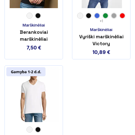
+1
Marškinėliai
Marškinėliai
Berankoviai
Vyriški marškinėliai
marškinėliai
Victory
(moteriški) ST2900
7,50
€
10,89
€
Gamyba 1-2 d.d.