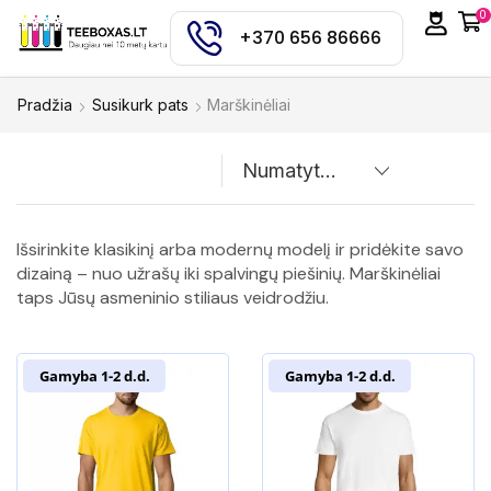
0
+370 656 86666
Pradžia
Susikurk pats
Marškinėliai
Išsirinkite klasikinį arba modernų modelį ir pridėkite savo
dizainą – nuo užrašų iki spalvingų piešinių. Marškinėliai
taps Jūsų asmeninio stiliaus veidrodžiu.
Gamyba 1-2 d.d.
Gamyba 1-2 d.d.