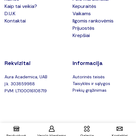
Kaip tai veikia?
Kepuraitės
D.U.K
Vaikams
Kontaktai
Ilgomis rankovėmis
Prijuostės
Krepšiai
Rekvizitai
Informacija
Aura Academica, UAB
Autorinės teisės
Taisyklės ir sąlygos
Į.k. 303859988
Prekių grąžinimas
PVM: LT100016108719
Copyright © 2025 Teeboxas.lt –
Privatumo politika
Parduotuvė
Verslo klientams
Galerija
Kontaktai