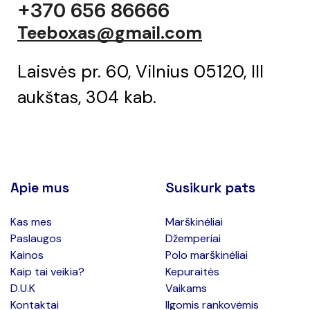
+370 656 86666
Teeboxas@gmail.com
Laisvės pr. 60, Vilnius 05120, III
aukštas, 304 kab.
Apie mus
Susikurk pats
Kas mes
Marškinėliai
Paslaugos
Džemperiai
Kainos
Polo marškinėliai
Kaip tai veikia?
Kepuraitės
D.U.K
Vaikams
Kontaktai
Ilgomis rankovėmis