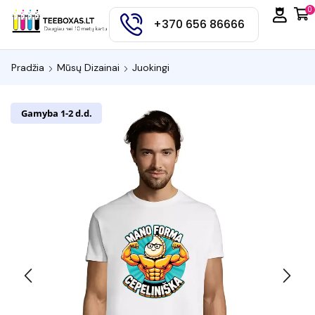
0
+370 656 86666
Pradžia
Mūsų Dizainai
Juokingi
Gamyba 1-2 d.d.