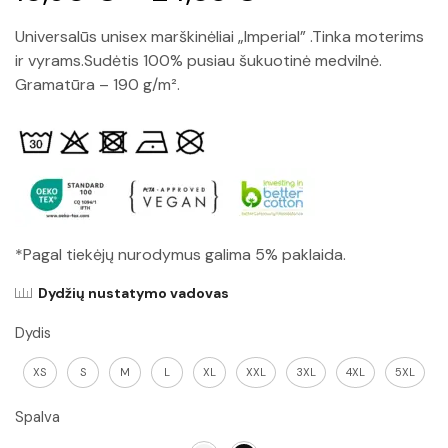
Universalūs unisex marškinėliai „Imperial” .Tinka moterims
ir vyrams.Sudėtis 100% pusiau šukuotinė medvilnė.
Gramatūra – 190 g/m².
*Pagal tiekėjų nurodymus galima 5% paklaida.
Dydžių nustatymo vadovas
Dydis
XS
S
M
L
XL
XXL
3XL
4XL
5XL
Spalva