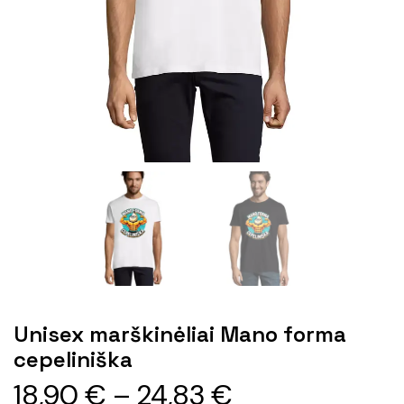
Unisex marškinėliai Mano forma
cepeliniška
18,90
€
–
24,83
€