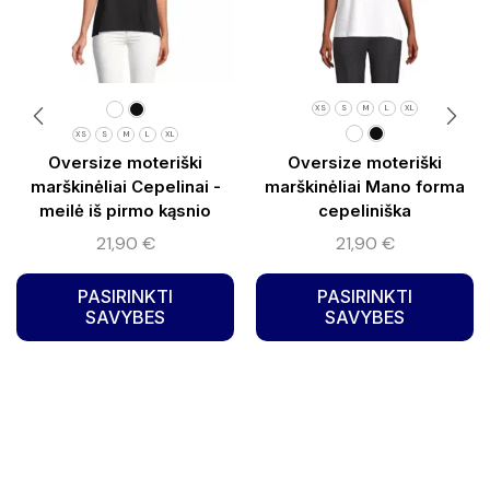
XS
S
M
L
XL
XS
S
M
L
XL
Oversize moteriški
Oversize moteriški
marškinėliai Cepelinai -
marškinėliai Mano forma
meilė iš pirmo kąsnio
cepeliniška
21,90
€
21,90
€
PASIRINKTI
PASIRINKTI
SAVYBES
SAVYBES