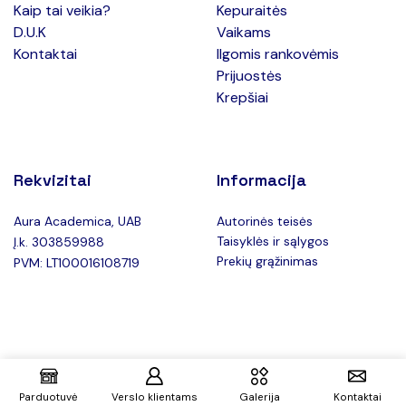
Kaip tai veikia?
Kepuraitės
D.U.K
Vaikams
Kontaktai
Ilgomis rankovėmis
Prijuostės
Krepšiai
Rekvizitai
Informacija
Aura Academica, UAB
Autorinės teisės
Taisyklės ir sąlygos
Į.k. 303859988
Prekių grąžinimas
PVM: LT100016108719
Copyright © 2025 Teeboxas.lt –
Privatumo politika
Parduotuvė
Verslo klientams
Galerija
Kontaktai