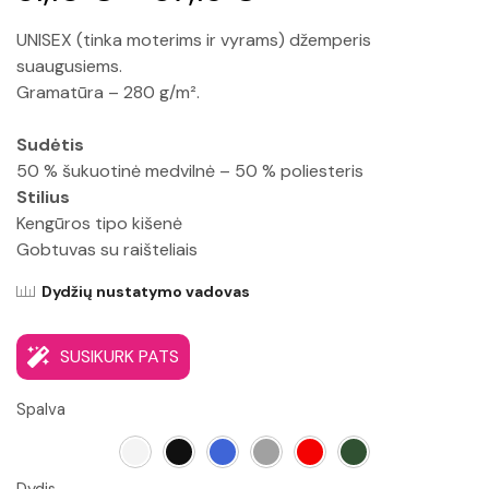
UNISEX (tinka moterims ir vyrams) džemperis
suaugusiems.
Gramatūra – 280 g/m².
Sudėtis
50 % šukuotinė medvilnė – 50 % poliesteris
Stilius
Kengūros tipo kišenė
Gobtuvas su raišteliais
Dydžių nustatymo vadovas
SUSIKURK PATS
Spalva