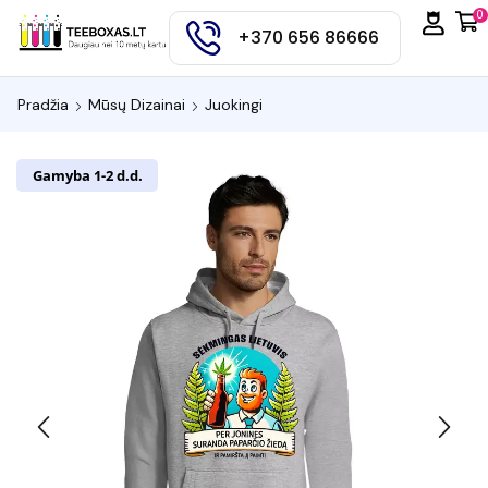
0
+370 656 86666
Pradžia
Mūsų Dizainai
Juokingi
Gamyba 1-2 d.d.