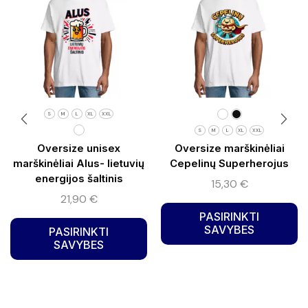
S
M
L
XL
XXL
S
M
L
XL
XXL
Oversize unisex
Oversize marškinėliai
marškinėliai Alus- lietuvių
Cepelinų Superherojus
energijos šaltinis
15,30
€
21,90
€
PASIRINKTI
SAVYBES
PASIRINKTI
SAVYBES