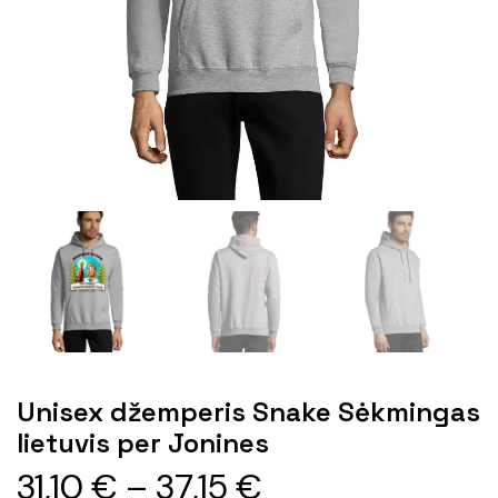
Unisex džemperis Snake Sėkmingas
lietuvis per Jonines
31,10
€
–
37,15
€