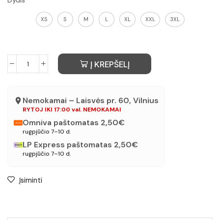
Dydis
XS
S
M
L
XL
XXL
3XL
Į KREPŠELĮ
Nemokamai – Laisvės pr. 60, Vilnius
RYTOJ IKI 17:00 val. NEMOKAMAI
Omniva paštomatas 2,50€
rugpjūčio 7–10 d.
LP Express paštomatas 2,50€
rugpjūčio 7–10 d.
Įsiminti