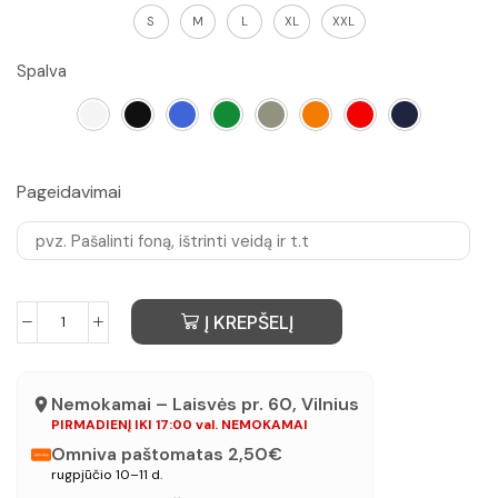
S
M
L
XL
XXL
Spalva
Pageidavimai
Į KREPŠELĮ
Nemokamai – Laisvės pr. 60, Vilnius
PIRMADIENĮ IKI 17:00 val. NEMOKAMAI
Omniva paštomatas 2,50€
rugpjūčio 10–11 d.