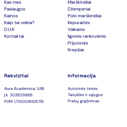
Kas mes
Marškinėliai
Paslaugos
Džemperiai
Kainos
Polo marškinėliai
Kaip tai veikia?
Kepuraitės
D.U.K
Vaikams
Kontaktai
Ilgomis rankovėmis
Prijuostės
Krepšiai
Rekvizitai
Informacija
Aura Academica, UAB
Autorinės teisės
Taisyklės ir sąlygos
Į.k. 303859988
Prekių grąžinimas
PVM: LT100016108719