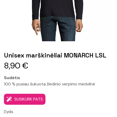
Unisex marškinėliai MONARCH LSL
8,90
€
Sudėtis
100 % pusiau šukuota žiedinio verpimo medvilnė
SUSIKURK PATS
Dydis