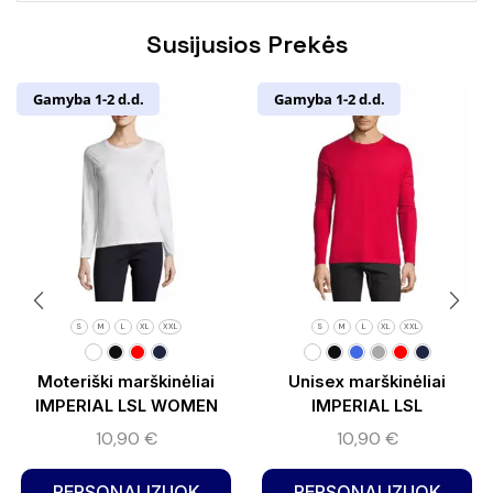
Susijusios Prekės
Gamyba 1-2 d.d.
Gamyba 1-2 d.d.
S
M
L
XL
XXL
S
M
L
XL
XXL
Moteriški marškinėliai
Unisex marškinėliai
IMPERIAL LSL WOMEN
IMPERIAL LSL
10,90
€
10,90
€
PERSONALIZUOK
PERSONALIZUOK