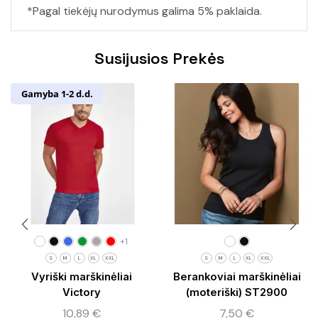
*Pagal tiekėjų nurodymus galima 5% paklaida.
Susijusios Prekės
Gamyba 1-2 d.d.
+1
S
M
L
XL
XXL
S
M
L
XL
XXL
Vyriški marškinėliai
Berankoviai marškinėliai
Victory
(moteriški) ST2900
10,89
€
7,50
€