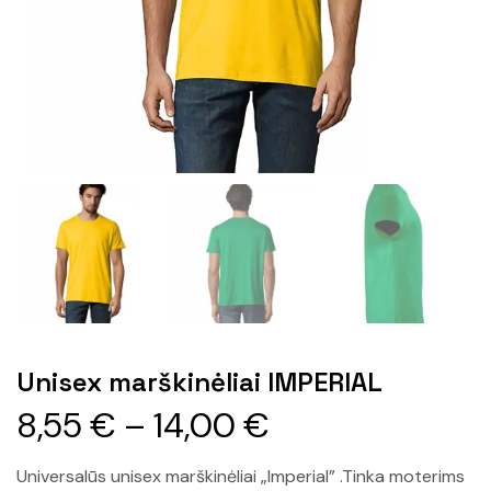
Unisex marškinėliai IMPERIAL
8,55
€
–
14,00
€
Universalūs unisex marškinėliai „Imperial” .Tinka moterims