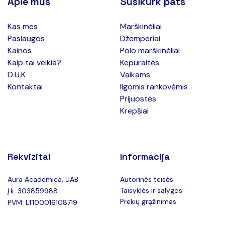
Apie mus
Susikurk pats
Kas mes
Marškinėliai
Paslaugos
Džemperiai
Kainos
Polo marškinėliai
Kaip tai veikia?
Kepuraitės
D.U.K
Vaikams
Kontaktai
Ilgomis rankovėmis
Prijuostės
Krepšiai
Rekvizitai
Informacija
Aura Academica, UAB
Autorinės teisės
Taisyklės ir sąlygos
Į.k. 303859988
Prekių grąžinimas
PVM: LT100016108719