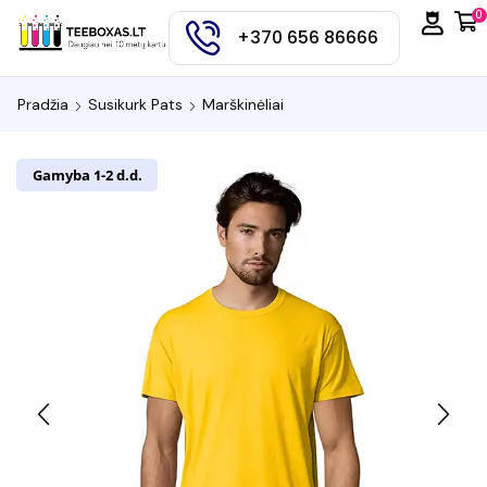
0
+370 656 86666
Pradžia
Susikurk Pats
Marškinėliai
Gamyba 1-2 d.d.