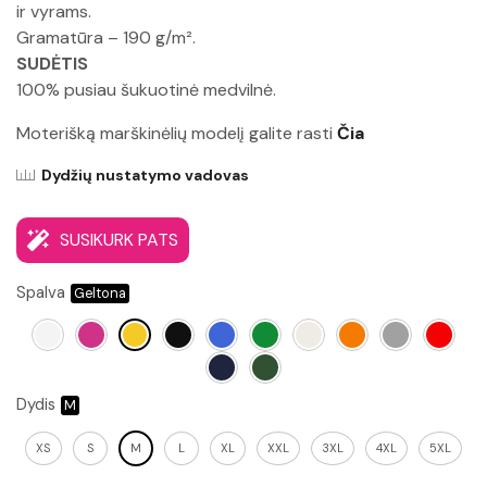
ir vyrams.
Gramatūra – 190 g/m².
SUDĖTIS
100% pusiau šukuotinė medvilnė.
Moterišką marškinėlių modelį galite rasti
Čia
Dydžių nustatymo vadovas
SUSIKURK PATS
Spalva
Dydis
XS
S
M
L
XL
XXL
3XL
4XL
5XL