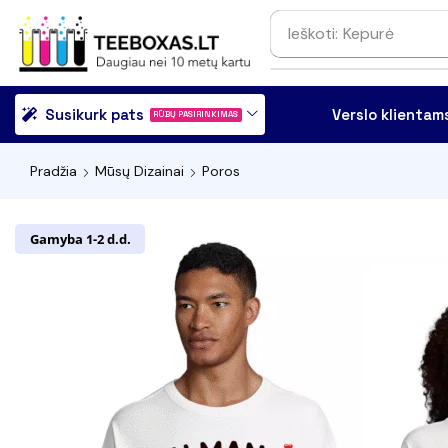
Ieškoti:
Džemperis
Susikurk pats
Verslo klientam
RŪBŲ PASIRINKIMAS
Pradžia
Mūsų Dizainai
Poros
Gamyba 1-2 d.d.