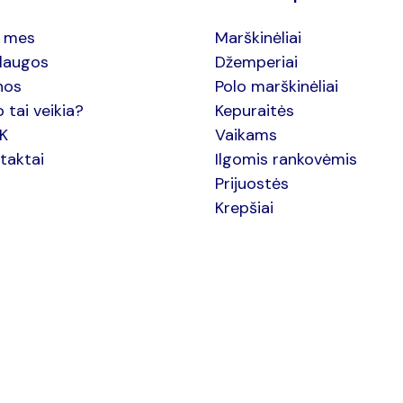
 mes
Marškinėliai
laugos
Džemperiai
nos
Polo marškinėliai
p tai veikia?
Kepuraitės
.K
Vaikams
taktai
Ilgomis rankovėmis
Prijuostės
Krepšiai