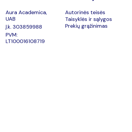
Aura Academica,
Autorinės teisės
UAB
Taisyklės ir sąlygos
Prekių grąžinimas
Į.k. 303859988
PVM:
LT100016108719