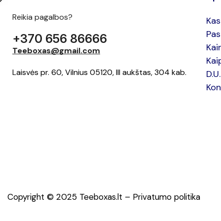
Reikia pagalbos?
Kas
Pas
+370 656 86666
Kai
Teeboxas@gmail.com
Kai
Laisvės pr. 60, Vilnius 05120, III aukštas, 304 kab.
D.U
Kon
Copyright © 2025 Teeboxas.lt –
Privatumo politika