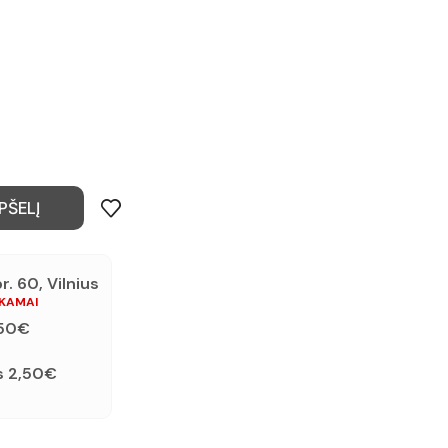
PŠELĮ
. 60, Vilnius
OKAMAI
,50€
s 2,50€