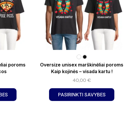
liai poroms
Oversize unisex marškinėliai poroms
cos
Kaip kojinės – visada kartu !
40,00
€
BES
PASIRINKTI SAVYBES