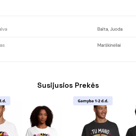
lva
Balta, Juoda
as
Marškinėliai
Susijusios Prekės
.d.
Gamyba 1-2 d.d.