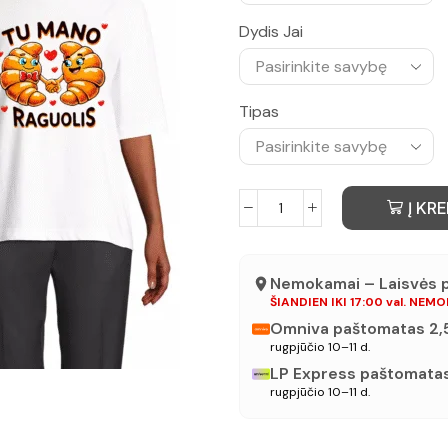
Dydis Jai
Tipas
Į KRE
Nemokamai – Laisvės pr
ŠIANDIEN IKI 17:00 val. NEM
Omniva paštomatas 2
rugpjūčio 10–11 d.
LP Express paštomata
rugpjūčio 10–11 d.