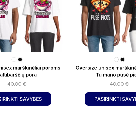
nisex marškinėliai poroms
Oversize unisex marškinė
altibarščių pora
Tu mano pusė pi
40,00
€
40,00
€
SIRINKTI SAVYBES
PASIRINKTI SAVY