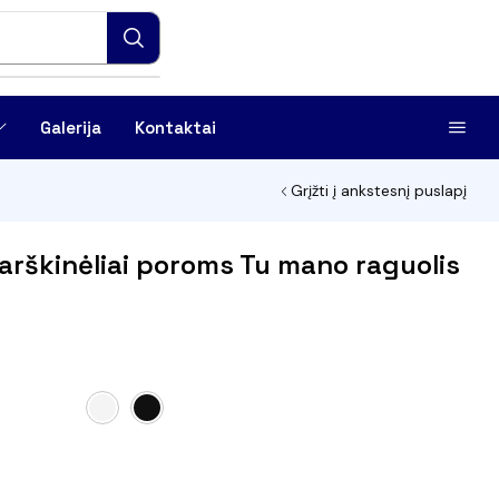
Galerija
Kontaktai
Grįžti į ankstesnį puslapį
arškinėliai poroms Tu mano raguolis