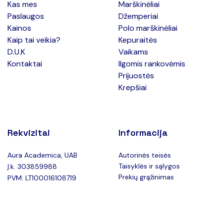
Kas mes
Marškinėliai
Paslaugos
Džemperiai
Kainos
Polo marškinėliai
Kaip tai veikia?
Kepuraitės
D.U.K
Vaikams
Kontaktai
Ilgomis rankovėmis
Prijuostės
Krepšiai
Rekvizitai
Informacija
Aura Academica, UAB
Autorinės teisės
Taisyklės ir sąlygos
Į.k. 303859988
Prekių grąžinimas
PVM: LT100016108719