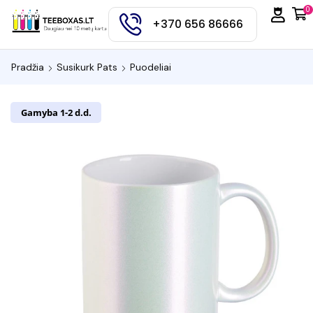
0
+370 656 86666
Pradžia
Susikurk Pats
Puodeliai
Gamyba 1-2 d.d.