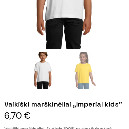
Vaikiški marškinėliai „Imperial kids”
6,70
€
Vaikiški marškinėliai. Sudėtis 100% pusiau šukuotinė