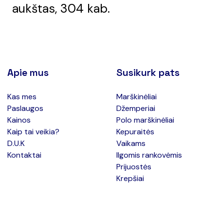
aukštas, 304 kab.
Apie mus
Susikurk pats
Kas mes
Marškinėliai
Paslaugos
Džemperiai
Kainos
Polo marškinėliai
Kaip tai veikia?
Kepuraitės
D.U.K
Vaikams
Kontaktai
Ilgomis rankovėmis
Prijuostės
Krepšiai