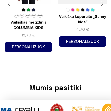
+3
Vaikiška kepuraitė „Sunny
6 M
8 M
10 M
12 M
14 M
kids”
Vaikiškas megztinis
COLUMBIA KIDS
4,70
€
15,70
€
PERSONALIZUOK
PERSONALIZUOK
Mumis pasitiki