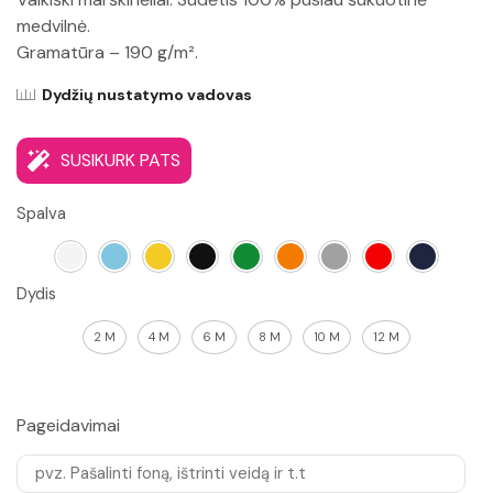
medvilnė.
Gramatūra – 190 g/m².
Dydžių nustatymo vadovas
SUSIKURK PATS
Spalva
Dydis
2 M
4 M
6 M
8 M
10 M
12 M
Pageidavimai