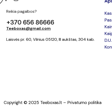
Ap
Reikia pagalbos?
Kas
Pas
+370 656 86666
Kai
Teeboxas@gmail.com
Kai
Laisvės pr. 60, Vilnius 05120, III aukštas, 304 kab.
D.U
Kon
Copyright © 2025 Teeboxas.lt –
Privatumo politika