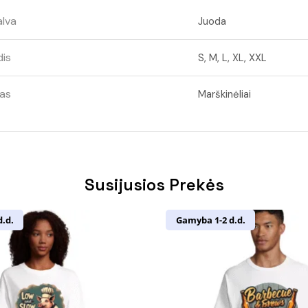
lva
Juoda
is
S, M, L, XL, XXL
as
Marškinėliai
Susijusios Prekės
.d.
Gamyba 1-2 d.d.