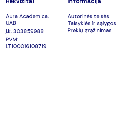
Rekvizitai
Informacija
Aura Academica,
Autorinės teisės
UAB
Taisyklės ir sąlygos
Prekių grąžinimas
Į.k. 303859988
PVM:
LT100016108719