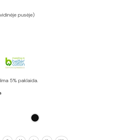
vidinėje pusėje)
lima 5% paklaida.
s