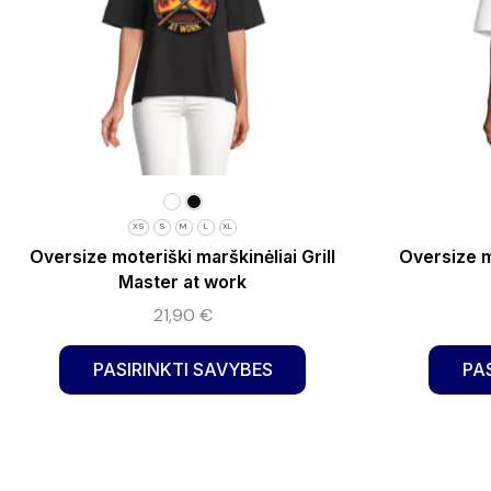
XS
S
M
L
XL
Oversize moteriški marškinėliai Grill
Oversize m
Master at work
21,90
€
PASIRINKTI SAVYBES
PA