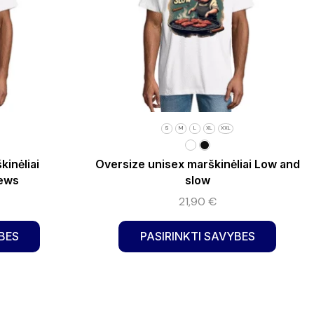
S
M
L
XL
XXL
kinėliai
Oversize unisex marškinėliai Low and
ews
slow
21,90
€
BES
PASIRINKTI SAVYBES