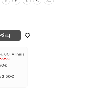
S
M
L
XL
XXL
PŠELĮ
. 60, Vilnius
OKAMAI
,50€
s 2,50€