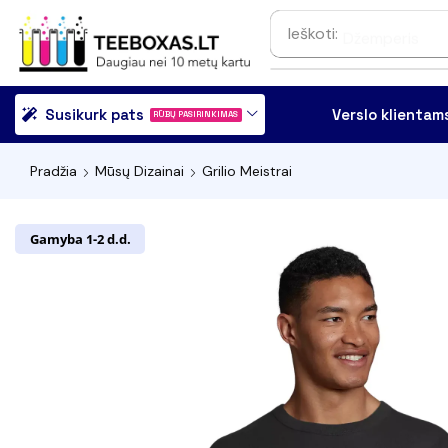
Ieškoti:
Džemperis
Susikurk pats
Verslo klientam
RŪBŲ PASIRINKIMAS
Pradžia
Mūsų Dizainai
Grilio Meistrai
Gamyba 1-2 d.d.