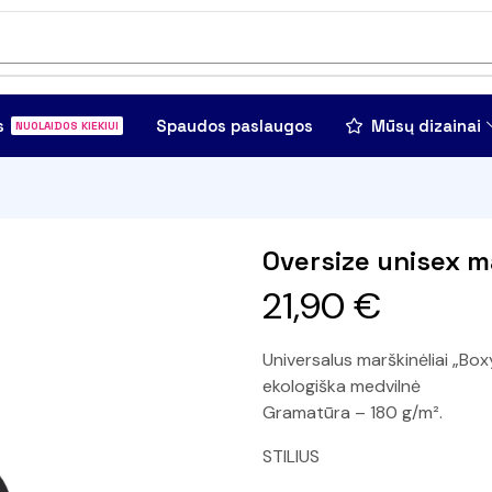
s
Spaudos paslaugos
Mūsų dizainai
NUOLAIDOS KIEKIUI
Oversize unisex m
21,90
€
Universalus marškinėliai „Bo
ekologiška medvilnė
Gramatūra – 180 g/m².
STILIUS