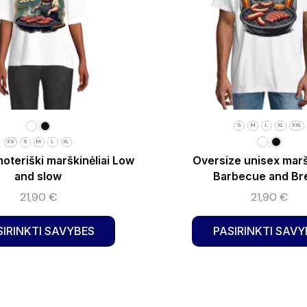
S
M
L
XL
XXL
XS
S
M
L
XL
oteriški marškinėliai Low
Oversize unisex marš
and slow
Barbecue and Br
21,90
€
21,90
€
SIRINKTI SAVYBES
PASIRINKTI SAVY