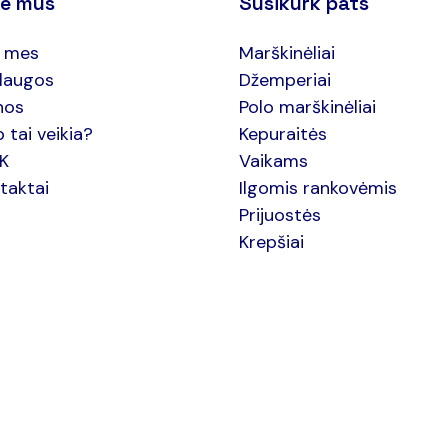
ie mus
Susikurk pats
 mes
Marškinėliai
laugos
Džemperiai
nos
Polo marškinėliai
p tai veikia?
Kepuraitės
.K
Vaikams
taktai
Ilgomis rankovėmis
Prijuostės
Krepšiai