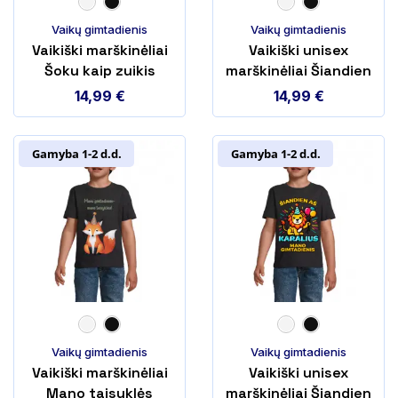
Vaikų gimtadienis
Vaikų gimtadienis
Vaikiški marškinėliai
Vaikiški unisex
Šoku kaip zuikis
marškinėliai Šiandien
mano gimtadienis
14,99
€
14,99
€
Gamyba 1-2 d.d.
Gamyba 1-2 d.d.
Vaikų gimtadienis
Vaikų gimtadienis
Vaikiški marškinėliai
Vaikiški unisex
Mano taisyklės
marškinėliai Šiandien