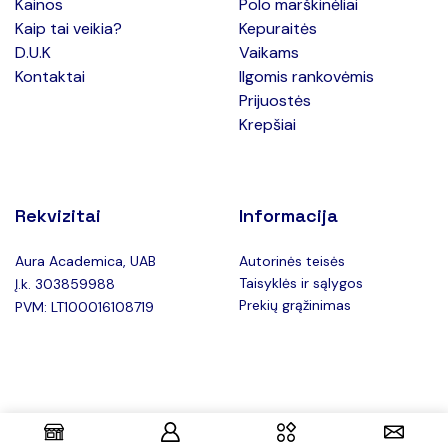
Kainos
Polo marškinėliai
Kaip tai veikia?
Kepuraitės
D.U.K
Vaikams
Kontaktai
Ilgomis rankovėmis
Prijuostės
Krepšiai
Rekvizitai
Informacija
Aura Academica, UAB
Autorinės teisės
Taisyklės ir sąlygos
Į.k. 303859988
Prekių grąžinimas
PVM: LT100016108719
Copyright © 2025 Teeboxas.lt –
Privatumo politika