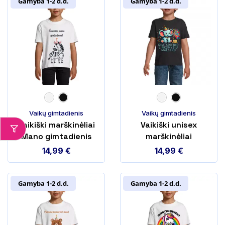
Gamyba 1-2 d.d.
Gamyba 1-2 d.d.
Vaikų gimtadienis
Vaikų gimtadienis
Vaikiški marškinėliai
Vaikiški unisex
Mano gimtadienis
marškinėliai
Zebra
Gimtadienio
14,99
€
14,99
€
linksmybių maestro
Gamyba 1-2 d.d.
Gamyba 1-2 d.d.