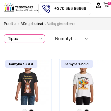
0
+370 656 86666
Pradžia
Mūsų dizainai
Vaikų gimtadienis
Gamyba 1-2 d.d.
Gamyba 1-2 d.d.