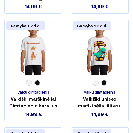
aš karalius
14,99
€
14,99
€
Gamyba 1-2 d.d.
Gamyba 1-2 d.d.
Vaikų gimtadienis
Vaikų gimtadienis
Vaikiški marškinėliai
Vaikiški unisex
Gimtadienio karalius
marškinėliai Aš esu
gimtadienio šefas!
14,99
€
14,99
€