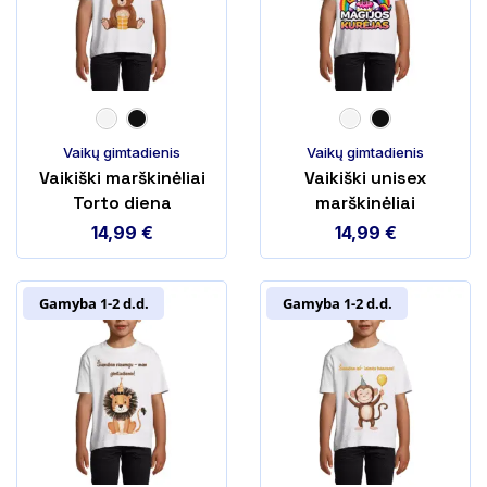
Vaikų gimtadienis
Vaikų gimtadienis
Vaikiški marškinėliai
Vaikiški unisex
Torto diena
marškinėliai
Gimtadienio magijos
14,99
€
14,99
€
kūrėjas
Gamyba 1-2 d.d.
Gamyba 1-2 d.d.