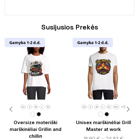
Susijusios Prekės
Gamyba 1-2 d.d.
Gamyba 1-2 d.d.
+3
XS
S
M
L
XL
XS
S
M
L
XL
XXL
Oversize moteriški
Unisex marškinėliai Grill
marškinėliai Grillin and
Master at work
chillin
18,90
€
–
24,83
€