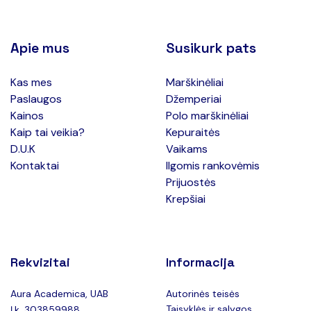
Apie mus
Susikurk pats
Kas mes
Marškinėliai
Paslaugos
Džemperiai
Kainos
Polo marškinėliai
Kaip tai veikia?
Kepuraitės
D.U.K
Vaikams
Kontaktai
Ilgomis rankovėmis
Prijuostės
Krepšiai
Rekvizitai
Informacija
Aura Academica, UAB
Autorinės teisės
Taisyklės ir sąlygos
Į.k. 303859988