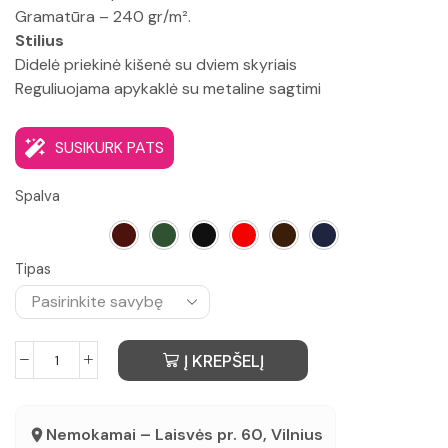
Gramatūra – 240 gr/m².
Stilius
Didelė priekinė kišenė su dviem skyriais
Reguliuojama apykaklė su metaline sagtimi
SUSIKURK PATS
Spalva
Tipas
Į KREPŠELĮ
Nemokamai – Laisvės pr. 60, Vilnius