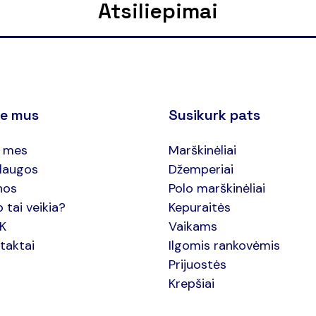
Atsiliepimai
ie mus
Susikurk pats
 mes
Marškinėliai
laugos
Džemperiai
nos
Polo marškinėliai
p tai veikia?
Kepuraitės
.K
Vaikams
taktai
Ilgomis rankovėmis
Prijuostės
Krepšiai