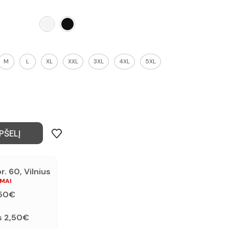
M
L
XL
XXL
3XL
4XL
5XL
PŠELĮ
. 60, Vilnius
AMAI
,50€
s 2,50€