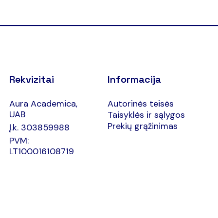
Rekvizitai
Informacija
Aura Academica,
Autorinės teisės
UAB
Taisyklės ir sąlygos
Prekių grąžinimas
Į.k. 303859988
PVM:
LT100016108719