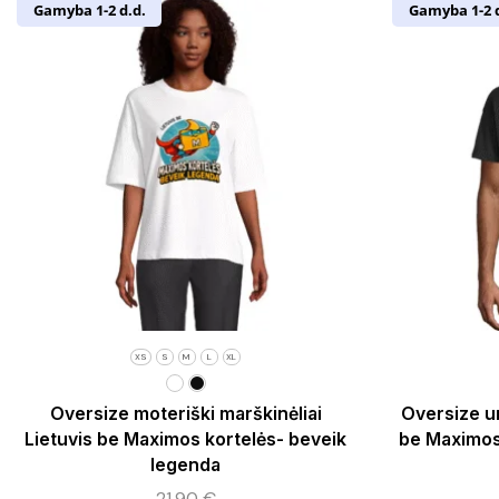
Gamyba 1-2 d.d.
Gamyba 1-2 d
XS
S
M
L
XL
Oversize moteriški marškinėliai
Oversize un
Lietuvis be Maximos kortelės- beveik
be Maximos
legenda
21,90
€