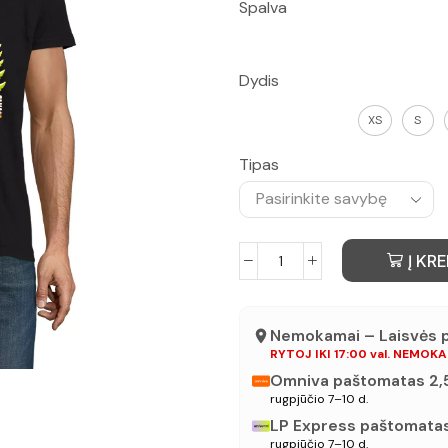
Spalva
Dydis
XS
S
Tipas
Į KRE
Nemokamai – Laisvės pr
RYTOJ IKI 17:00 val. NEMOK
Omniva paštomatas 2
rugpjūčio 7–10 d.
LP Express paštomata
rugpjūčio 7–10 d.