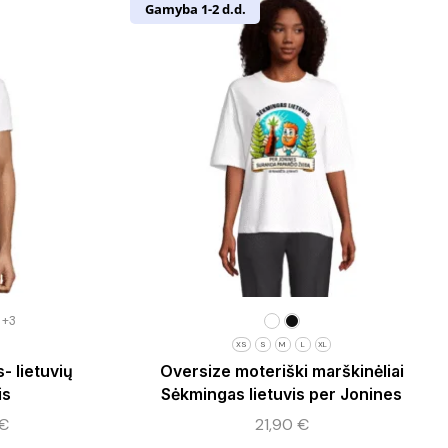
Gamyba 1-2 d.d.
+3
XS
S
M
L
XL
- lietuvių
Oversize moteriški marškinėliai
is
Sėkmingas lietuvis per Jonines
€
21,90
€