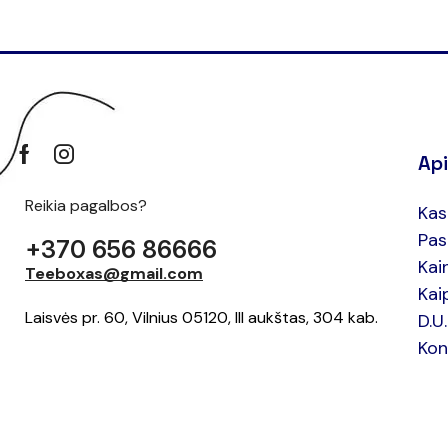
Ap
Reikia pagalbos?
Kas
Pas
+370 656 86666
Kai
Teeboxas@gmail.com
Kai
Laisvės pr. 60, Vilnius 05120, III aukštas, 304 kab.
D.U
Kon