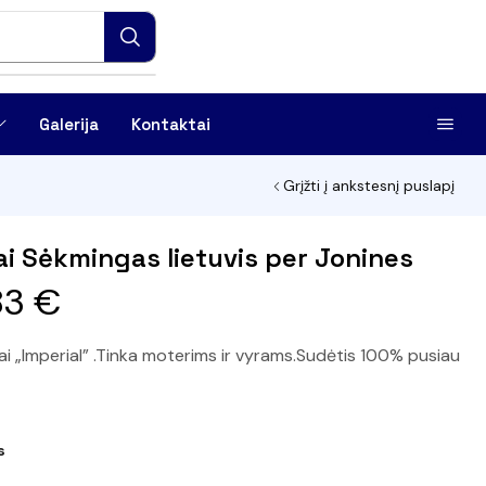
Galerija
Kontaktai
Grįžti į ankstesnį puslapį
ai Sėkmingas lietuvis per Jonines
83
€
ai „Imperial” .Tinka moterims ir vyrams.Sudėtis 100% pusiau
s