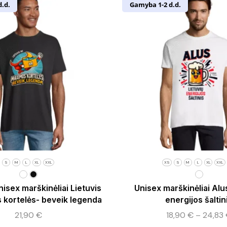
.d.
Gamyba 1-2 d.d.
S
M
L
XL
XXL
XS
S
M
L
XL
XXL
isex marškinėliai Lietuvis
Unisex marškinėliai Alus
 kortelės- beveik legenda
energijos šaltin
21,90
€
18,90
€
–
24,83