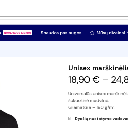
s
Spaudos paslaugos
Mūsų dizainai
NUOLAIDOS KIEKIUI
Unisex marškinėli
Gamyba 1-2 d.d.
18,90
€
–
24,
Universalūs unisex marškinėli
šukuotinė medvilnė.
Gramatūra – 190 g/m².
Dydžių nustatymo vadova