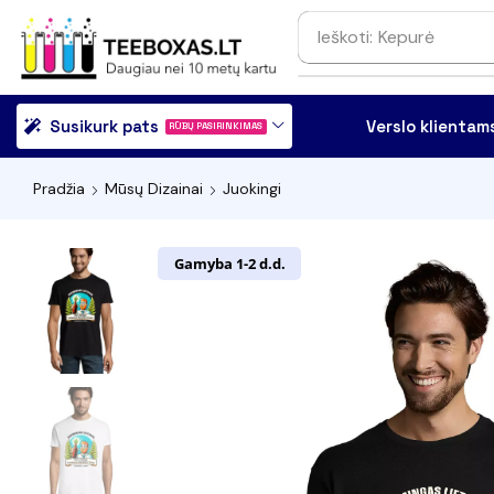
Ieškoti:
Džemperis
Susikurk pats
Verslo klientam
RŪBŲ PASIRINKIMAS
Pradžia
Mūsų Dizainai
Juokingi
Gamyba 1-2 d.d.