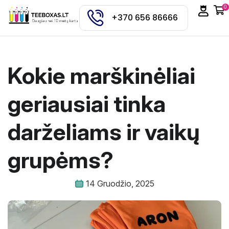
0
+370 656 86666
Kokie marškinėliai
geriausiai tinka
darželiams ir vaikų
grupėms?
14 Gruodžio, 2025