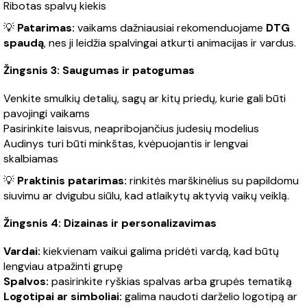
Ribotas spalvų kiekis
💡
Patarimas:
vaikams dažniausiai rekomenduojame
DTG
spaudą
, nes ji leidžia spalvingai atkurti animacijas ir vardus.
Žingsnis 3: Saugumas ir patogumas
Venkite smulkių detalių, sagų ar kitų priedų, kurie gali būti
pavojingi vaikams
Pasirinkite laisvus, neapribojančius judesių modelius
Audinys turi būti minkštas, kvėpuojantis ir lengvai
skalbiamas
💡
Praktinis patarimas:
rinkitės marškinėlius su papildomu
siuvimu ar dvigubu siūlu, kad atlaikytų aktyvią vaikų veiklą.
Žingsnis 4: Dizainas ir personalizavimas
Vardai:
kiekvienam vaikui galima pridėti vardą, kad būtų
lengviau atpažinti grupę
Spalvos:
pasirinkite ryškias spalvas arba grupės tematiką
Logotipai ar simboliai:
galima naudoti darželio logotipą ar