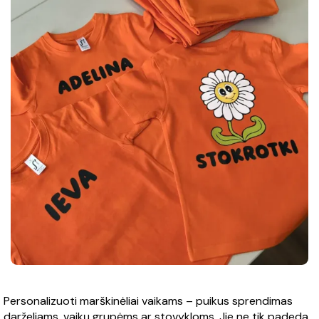
Personalizuoti marškinėliai vaikams – puikus sprendimas
darželiams, vaikų grupėms ar stovykloms. Jie ne tik padeda