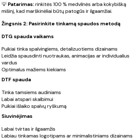
💡
Patarimas:
rinkitės 100 % medvilnės arba kokybišką
mišinį, kad marškinėliai būtų patogūs ir ilgaamžiai.
Žingsnis 2: Pasirinkite tinkamą spaudos metodą
DTG spauda vaikams
Puikiai tinka spalvingiems, detalizuotiems dizainams
Leidžia spausdinti nuotraukas, animacijas ar individualius
vardus
Optimalus mažiems kiekiams
DTF spauda
Tinka tamsiems audiniams
Labai atspari skalbimui
Puikiai išlaiko spalvų ryškumą
Siuvinėjimas
Labai tvirtas ir ilgaamžis
Labiau tinkamas logotipams ar minimalistiniams dizainams