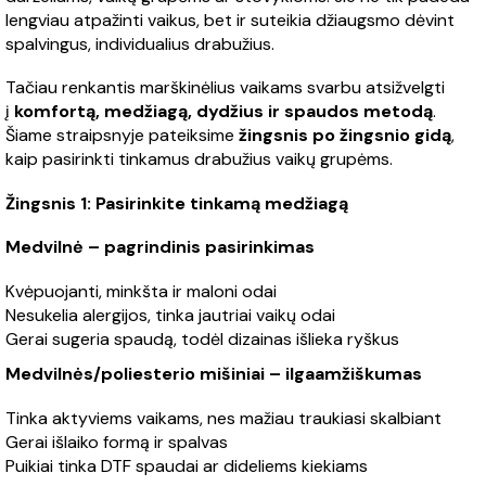
lengviau atpažinti vaikus, bet ir suteikia džiaugsmo dėvint
spalvingus, individualius drabužius.
Tačiau renkantis marškinėlius vaikams svarbu atsižvelgti
į
komfortą, medžiagą, dydžius ir spaudos metodą
.
Šiame straipsnyje pateiksime
žingsnis po žingsnio gidą
,
kaip pasirinkti tinkamus drabužius vaikų grupėms.
Žingsnis 1: Pasirinkite tinkamą medžiagą
Medvilnė – pagrindinis pasirinkimas
Kvėpuojanti, minkšta ir maloni odai
Nesukelia alergijos, tinka jautriai vaikų odai
Gerai sugeria spaudą, todėl dizainas išlieka ryškus
Medvilnės/poliesterio mišiniai – ilgaamžiškumas
Tinka aktyviems vaikams, nes mažiau traukiasi skalbiant
Gerai išlaiko formą ir spalvas
Puikiai tinka DTF spaudai ar dideliems kiekiams