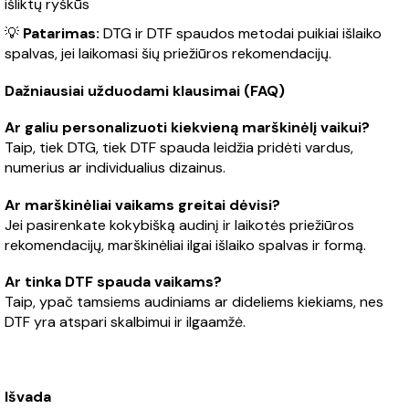
išliktų ryškūs
💡
Patarimas:
DTG ir DTF spaudos metodai puikiai išlaiko
spalvas, jei laikomasi šių priežiūros rekomendacijų.
Dažniausiai užduodami klausimai (FAQ)
Ar galiu personalizuoti kiekvieną marškinėlį vaikui?
Taip, tiek DTG, tiek DTF spauda leidžia pridėti vardus,
numerius ar individualius dizainus.
Ar marškinėliai vaikams greitai dėvisi?
Jei pasirenkate kokybišką audinį ir laikotės priežiūros
rekomendacijų, marškinėliai ilgai išlaiko spalvas ir formą.
Ar tinka DTF spauda vaikams?
Taip, ypač tamsiems audiniams ar dideliems kiekiams, nes
DTF yra atspari skalbimui ir ilgaamžė.
Išvada