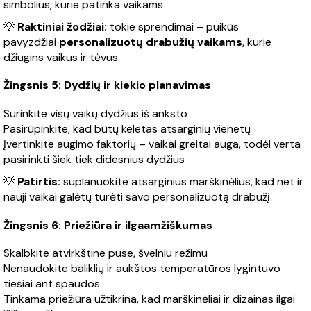
simbolius, kurie patinka vaikams
💡
Raktiniai žodžiai:
tokie sprendimai – puikūs
pavyzdžiai
personalizuotų drabužių vaikams
, kurie
džiugins vaikus ir tėvus.
Žingsnis 5: Dydžių ir kiekio planavimas
Surinkite visų vaikų dydžius iš anksto
Pasirūpinkite, kad būtų keletas atsarginių vienetų
Įvertinkite augimo faktorių – vaikai greitai auga, todėl verta
pasirinkti šiek tiek didesnius dydžius
💡
Patirtis:
suplanuokite atsarginius marškinėlius, kad net ir
nauji vaikai galėtų turėti savo personalizuotą drabužį.
Žingsnis 6: Priežiūra ir ilgaamžiškumas
Skalbkite atvirkštine puse, švelniu režimu
Nenaudokite baliklių ir aukštos temperatūros lygintuvo
tiesiai ant spaudos
Tinkama priežiūra užtikrina, kad marškinėliai ir dizainas ilgai