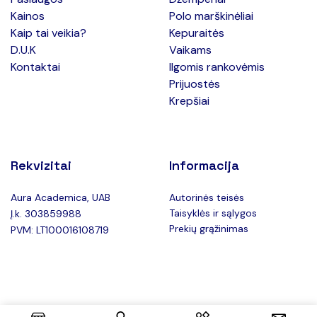
Kainos
Polo marškinėliai
Kaip tai veikia?
Kepuraitės
D.U.K
Vaikams
Kontaktai
Ilgomis rankovėmis
Prijuostės
Krepšiai
Rekvizitai
Informacija
Aura Academica, UAB
Autorinės teisės
Taisyklės ir sąlygos
Į.k. 303859988
Prekių grąžinimas
PVM: LT100016108719
Copyright © 2025 Teeboxas.lt –
Privatumo politika