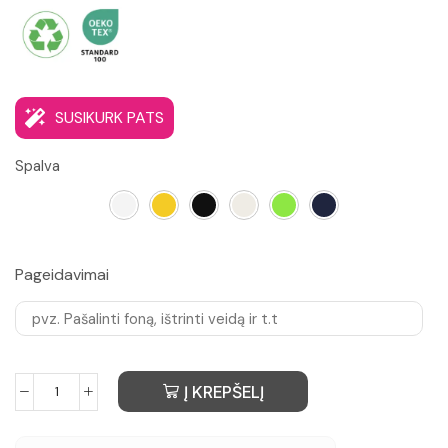
SUSIKURK PATS
Spalva
Pageidavimai
Į KREPŠELĮ