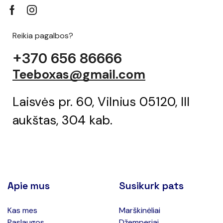
Reikia pagalbos?
+370 656 86666
Teeboxas@gmail.com
Laisvės pr. 60, Vilnius 05120, III
aukštas, 304 kab.
Apie mus
Susikurk pats
Kas mes
Marškinėliai
Paslaugos
Džemperiai