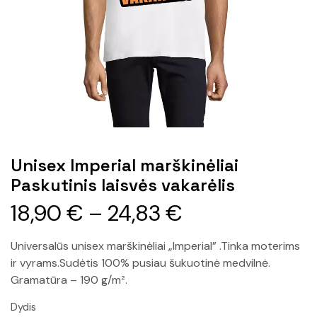
Unisex Imperial marškinėliai
Paskutinis laisvės vakarėlis
18,90
€
–
24,83
€
Universalūs unisex marškinėliai „Imperial” .Tinka moterims
ir vyrams.Sudėtis 100% pusiau šukuotinė medvilnė.
Gramatūra – 190 g/m².
Dydis