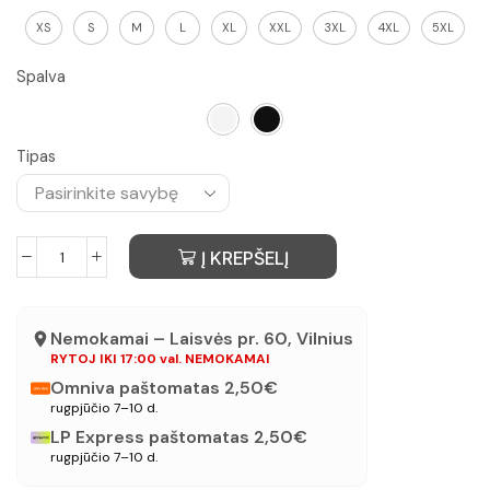
XS
S
M
L
XL
XXL
3XL
4XL
5XL
Spalva
Tipas
Į KREPŠELĮ
Nemokamai – Laisvės pr. 60, Vilnius
RYTOJ IKI 17:00 val. NEMOKAMAI
Omniva paštomatas 2,50€
rugpjūčio 7–10 d.
LP Express paštomatas 2,50€
rugpjūčio 7–10 d.