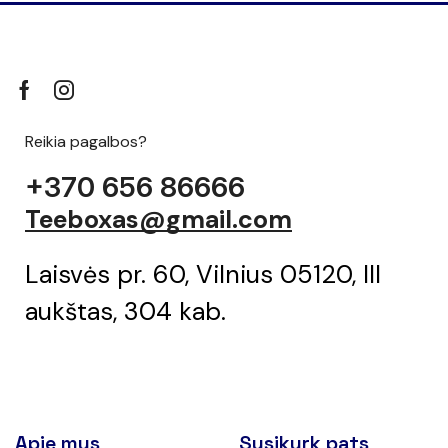
Reikia pagalbos?
+370 656 86666
Teeboxas@gmail.com
Laisvės pr. 60, Vilnius 05120, III
aukštas, 304 kab.
Apie mus
Susikurk pats