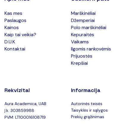
Kas mes
Marškinėliai
Paslaugos
Džemperiai
Kainos
Polo marškinėliai
Kaip tai veikia?
Kepuraitės
D.U.K
Vaikams
Kontaktai
Ilgomis rankovėmis
Prijuostės
Krepšiai
Rekvizitai
Informacija
Aura Academica, UAB
Autorinės teisės
Taisyklės ir sąlygos
Į.k. 303859988
Prekių grąžinimas
PVM: LT100016108719