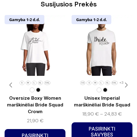
Susijusios Prekės
Gamyba 1-2 d.d.
Gamyba 1-2 d.d.
+3
S
M
L
XL
XXL
XS
S
M
L
XL
XXL
Oversize Boxy Women
Unisex Imperial
marškinėliai Bride Squad
marškinėliai Bride Squad
Crown
18,90
€
–
24,83
€
21,90
€
PASIRINKTI
SAVYBES
PASIRINKTI