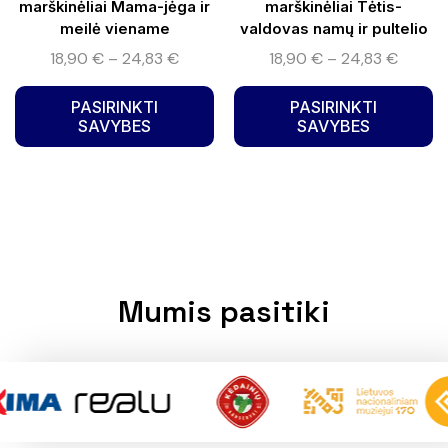
marškinėliai Mama-jėga ir
marškinėliai Tėtis-
meilė viename
valdovas namų ir pultelio
18,90
€
–
24,83
€
18,90
€
–
24,83
€
PASIRINKTI
PASIRINKTI
SAVYBES
SAVYBES
Mumis pasitiki