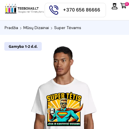
0
+370 656 86666
Pradžia
Mūsų Dizainai
Super Tėvams
Gamyba 1-2 d.d.