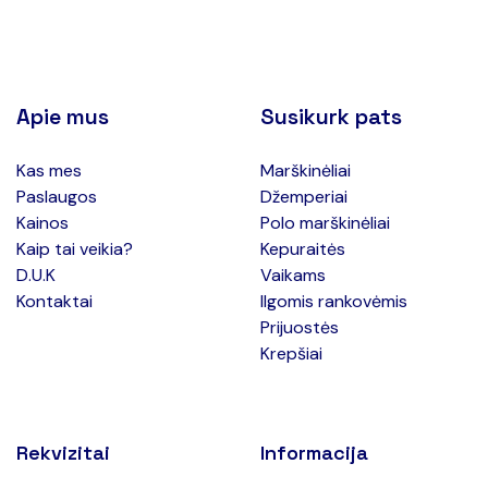
Apie mus
Susikurk pats
Kas mes
Marškinėliai
Paslaugos
Džemperiai
Kainos
Polo marškinėliai
Kaip tai veikia?
Kepuraitės
D.U.K
Vaikams
Kontaktai
Ilgomis rankovėmis
Prijuostės
Krepšiai
Rekvizitai
Informacija