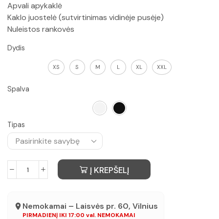
Apvali apykaklė
Kaklo juostelė (sutvirtinimas vidinėje pusėje)
Nuleistos rankovės
Dydis
XS
S
M
L
XL
XXL
Spalva
Tipas
Į KREPŠELĮ
Nemokamai – Laisvės pr. 60, Vilnius
PIRMADIENĮ IKI 17:00 val. NEMOKAMAI