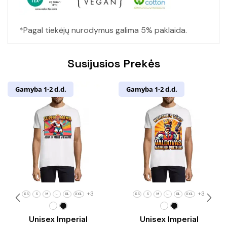
*Pagal tiekėjų nurodymus galima 5% paklaida.
Susijusios Prekės
Gamyba 1-2 d.d.
Gamyba 1-2 d.d.
+3
+3
XS
S
M
L
XL
XXL
XS
S
M
L
XL
XXL
Unisex Imperial
Unisex Imperial