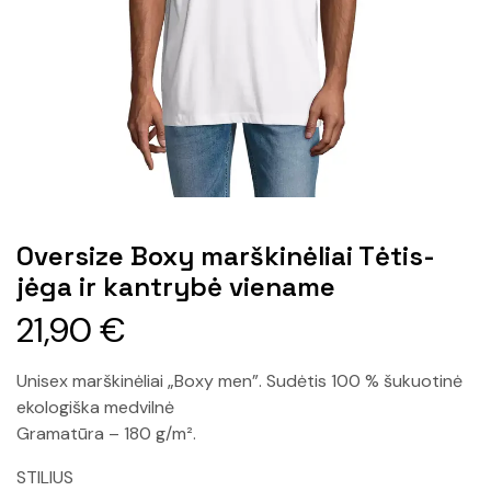
Oversize Boxy marškinėliai Tėtis-
jėga ir kantrybė viename
21,90
€
Unisex marškinėliai „Boxy men”. Sudėtis 100 % šukuotinė
ekologiška medvilnė
Gramatūra – 180 g/m².
STILIUS