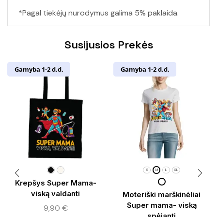
*Pagal tiekėjų nurodymus galima 5% paklaida.
Susijusios Prekės
Gamyba 1-2 d.d.
Gamyba 1-2 d.d.
S
M
L
XL
Krepšys Super Mama-
viską valdanti
Moteriški marškinėliai
Super mama- viską
9,90
€
spėjanti