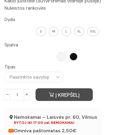
Kaklo juostelė (sutvirtinimas vidinėje pusėje)
Nuleistos rankovės
Dydis
S
M
L
XL
XXL
Spalva
Tipas
Į KREPŠELĮ
Nemokamai – Laisvės pr. 60, Vilnius
RYTOJ IKI 17:00 val. NEMOKAMAI
Omniva paštomatas 2,50€