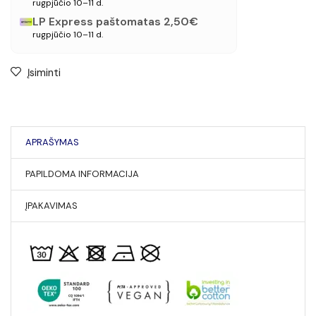
rugpjūčio 10–11 d.
LP Express paštomatas 2,50€
rugpjūčio 10–11 d.
Įsiminti
APRAŠYMAS
PAPILDOMA INFORMACIJA
ĮPAKAVIMAS