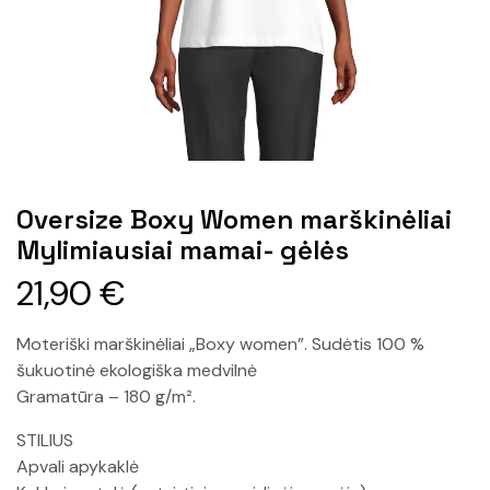
Oversize Boxy Women marškinėliai
Mylimiausiai mamai- gėlės
21,90
€
Moteriški marškinėliai „Boxy women”. Sudėtis 100 %
šukuotinė ekologiška medvilnė
Gramatūra – 180 g/m².
STILIUS
Apvali apykaklė