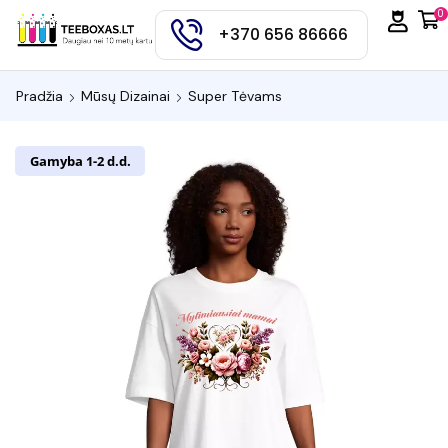
0
+370 656 86666
Pradžia
Mūsų Dizainai
Super Tėvams
Gamyba 1-2 d.d.