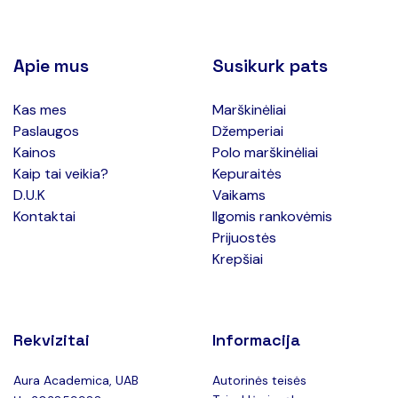
Apie mus
Susikurk pats
Kas mes
Marškinėliai
Paslaugos
Džemperiai
Kainos
Polo marškinėliai
Kaip tai veikia?
Kepuraitės
D.U.K
Vaikams
Kontaktai
Ilgomis rankovėmis
Prijuostės
Krepšiai
Rekvizitai
Informacija
Aura Academica, UAB
Autorinės teisės