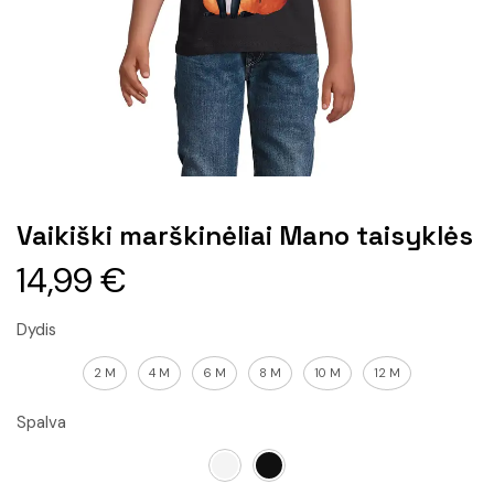
Vaikiški marškinėliai Mano taisyklės
14,99
€
Dydis
2 M
4 M
6 M
8 M
10 M
12 M
Spalva