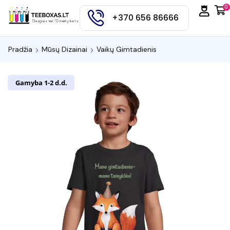
0
+370 656 86666
Pradžia
Mūsų Dizainai
Vaikų Gimtadienis
Gamyba 1-2 d.d.