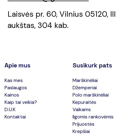
Laisvės pr. 60, Vilnius 05120, III
aukštas, 304 kab.
Apie mus
Susikurk pats
Kas mes
Marškinėliai
Paslaugos
Džemperiai
Kainos
Polo marškinėliai
Kaip tai veikia?
Kepuraitės
D.U.K
Vaikams
Kontaktai
Ilgomis rankovėmis
Prijuostės
Krepšiai