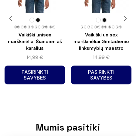
2 M
4 M
6 M
8 M
10 M
12 M
2 M
4 M
6 M
8 M
10 M
12 M
Vaikiški unisex
Vaikiški unisex
marškinėliai Šiandien aš
marškinėliai Gimtadienio
karalius
linksmybių maestro
14,99
€
14,99
€
PASIRINKTI
PASIRINKTI
SAVYBES
SAVYBES
Mumis pasitiki