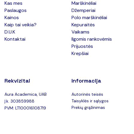
Kas mes
Marškinėliai
Paslaugos
Džemperiai
Kainos
Polo marškinėliai
Kaip tai veikia?
Kepuraitės
D.U.K
Vaikams
Kontaktai
Ilgomis rankovėmis
Prijuostės
Krepšiai
Rekvizitai
Informacija
Aura Academica, UAB
Autorinės teisės
Taisyklės ir sąlygos
Į.k. 303859988
Prekių grąžinimas
PVM: LT100016108719