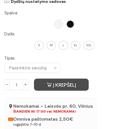
Dydžių nustatymo vadovas
Spalva
Dydis
S
M
L
XL
XXL
Tipas
Į KREPŠELĮ
Nemokamai – Laisvės pr. 60, Vilnius
ŠIANDIEN IKI 17:00 val. NEMOKAMAI
Omniva paštomatas 2,50€
rugpjūčio 7–10 d.