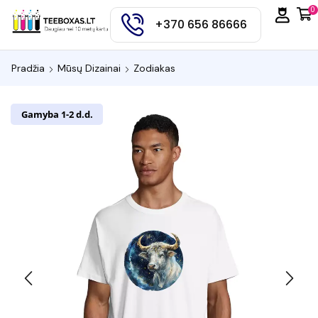
0
+370 656 86666
Pradžia
Mūsų Dizainai
Zodiakas
Gamyba 1-2 d.d.