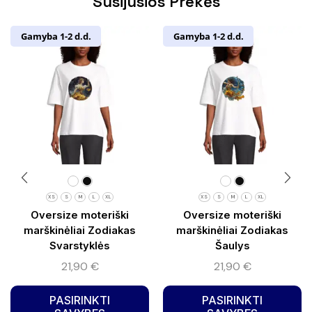
Susijusios Prekės
Gamyba 1-2 d.d.
Gamyba 1-2 d.d.
XS
S
M
L
XL
XS
S
M
L
XL
Oversize moteriški
Oversize moteriški
marškinėliai Zodiakas
marškinėliai Zodiakas
Svarstyklės
Šaulys
21,90
€
21,90
€
PASIRINKTI
PASIRINKTI