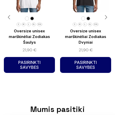
S
M
L
XL
XXL
S
M
L
XL
XXL
Oversize unisex
Oversize unisex
marškinėliai Zodiakas
marškinėliai Zodiakas
Šaulys
Dvyniai
21,90
€
21,90
€
PASIRINKTI
PASIRINKTI
SAVYBES
SAVYBES
Mumis pasitiki