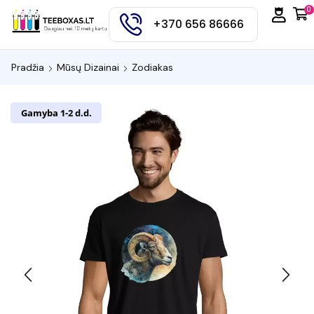
0
+370 656 86666
Pradžia
Mūsų Dizainai
Zodiakas
Gamyba 1-2 d.d.