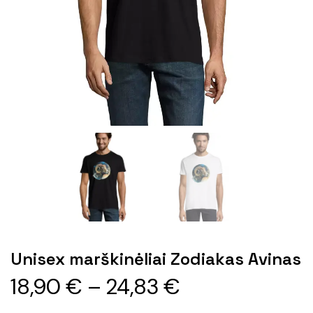
Unisex marškinėliai Zodiakas Avinas
18,90
€
–
24,83
€