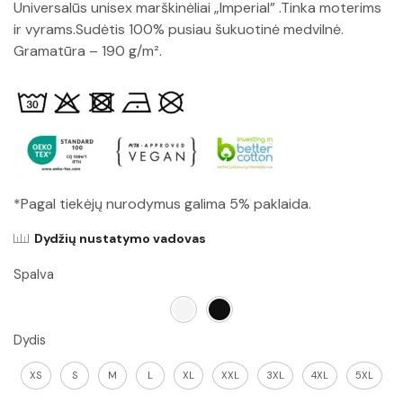
Universalūs unisex marškinėliai „Imperial” .Tinka moterims
ir vyrams.Sudėtis 100% pusiau šukuotinė medvilnė.
Gramatūra – 190 g/m².
*Pagal tiekėjų nurodymus galima 5% paklaida.
Dydžių nustatymo vadovas
Spalva
Dydis
XS
S
M
L
XL
XXL
3XL
4XL
5XL