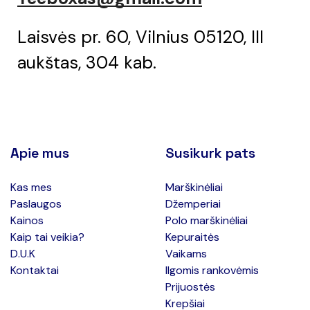
Laisvės pr. 60, Vilnius 05120, III
aukštas, 304 kab.
Apie mus
Susikurk pats
Kas mes
Marškinėliai
Paslaugos
Džemperiai
Kainos
Polo marškinėliai
Kaip tai veikia?
Kepuraitės
D.U.K
Vaikams
Kontaktai
Ilgomis rankovėmis
Prijuostės
Krepšiai