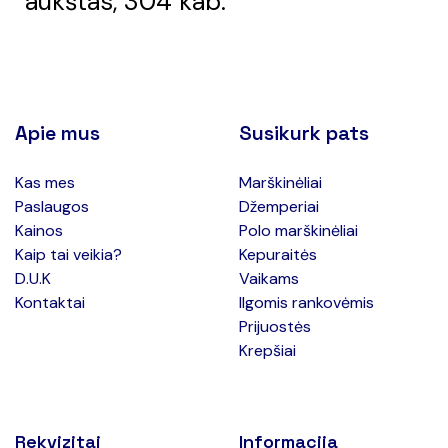
aukštas, 304 kab.
Apie mus
Susikurk pats
Kas mes
Marškinėliai
Paslaugos
Džemperiai
Kainos
Polo marškinėliai
Kaip tai veikia?
Kepuraitės
D.U.K
Vaikams
Kontaktai
Ilgomis rankovėmis
Prijuostės
Krepšiai
Rekvizitai
Informacija