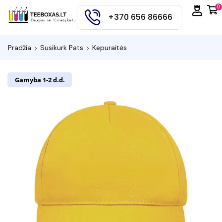
0
+370 656 86666
Pradžia
Susikurk Pats
Kepuraitės
Gamyba 1-2 d.d.