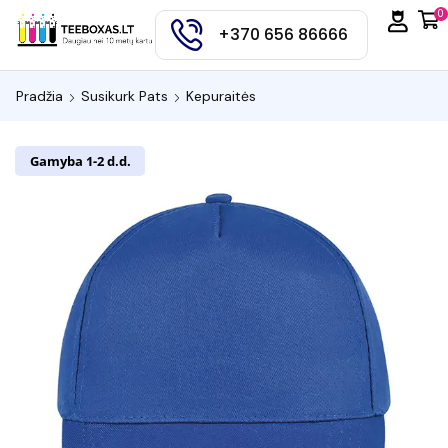
0
+370 656 86666
Pradžia
Susikurk Pats
Kepuraitės
Gamyba 1-2 d.d.