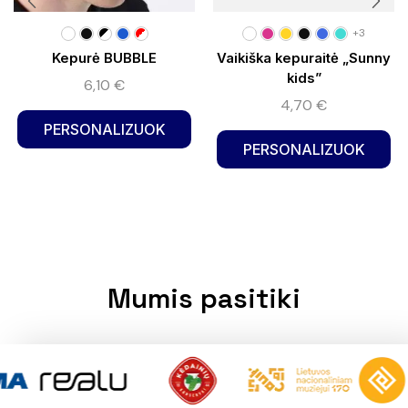
+3
Kepurė BUBBLE
Vaikiška kepuraitė „Sunny
kids”
6,10
€
4,70
€
PERSONALIZUOK
PERSONALIZUOK
Mumis pasitiki