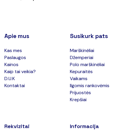
Apie mus
Susikurk pats
Kas mes
Marškinėliai
Paslaugos
Džemperiai
Kainos
Polo marškinėliai
Kaip tai veikia?
Kepuraitės
D.U.K
Vaikams
Kontaktai
Ilgomis rankovėmis
Prijuostės
Krepšiai
Rekvizitai
Informacija