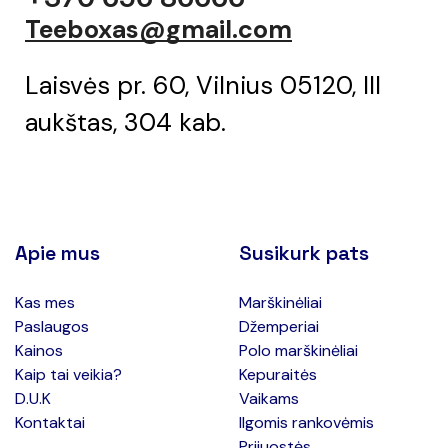
Teeboxas@gmail.com
Laisvės pr. 60, Vilnius 05120, III
aukštas, 304 kab.
Apie mus
Susikurk pats
Kas mes
Marškinėliai
Paslaugos
Džemperiai
Kainos
Polo marškinėliai
Kaip tai veikia?
Kepuraitės
D.U.K
Vaikams
Kontaktai
Ilgomis rankovėmis
Prijuostės