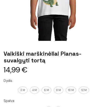
Vaikiški marškinėliai Planas-
suvalgyti tortą
14,99
€
Dydis
2 M
4 M
6 M
8 M
10 M
12 M
Spalva