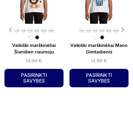
2 M
4 M
6 M
8 M
10 M
12 M
2 M
4 M
6 M
8 M
10 M
12 M
Vaikiški marškinėliai
Vaikiški marškinėliai Mano
Šiandien riaumoju
Gimtadienis
14,99
€
14,99
€
PASIRINKTI
PASIRINKTI
SAVYBES
SAVYBES