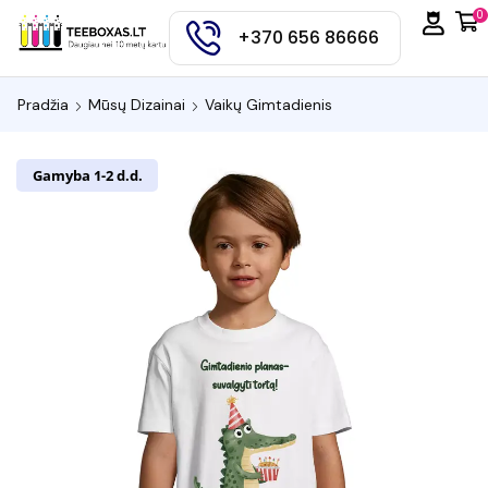
0
+370 656 86666
Pradžia
Mūsų Dizainai
Vaikų Gimtadienis
Gamyba 1-2 d.d.