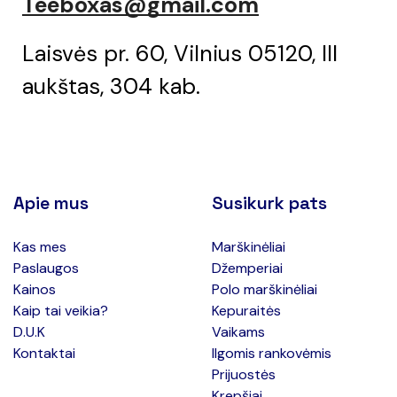
Teeboxas@gmail.com
Laisvės pr. 60, Vilnius 05120, III
aukštas, 304 kab.
Apie mus
Susikurk pats
Kas mes
Marškinėliai
Paslaugos
Džemperiai
Kainos
Polo marškinėliai
Kaip tai veikia?
Kepuraitės
D.U.K
Vaikams
Kontaktai
Ilgomis rankovėmis
Prijuostės
Krepšiai