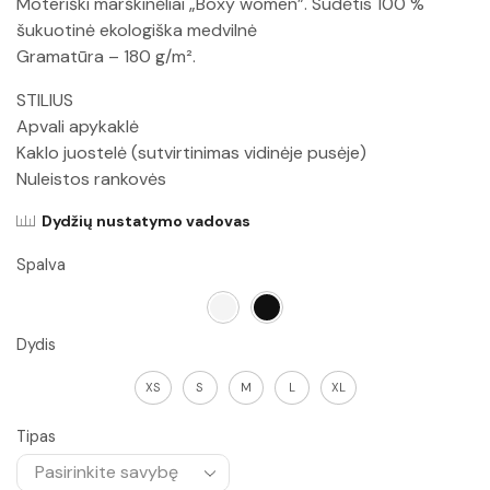
Moteriški marškinėliai „Boxy women”. Sudėtis 100 %
šukuotinė ekologiška medvilnė
Gramatūra – 180 g/m².
STILIUS
Apvali apykaklė
Kaklo juostelė (sutvirtinimas vidinėje pusėje)
Nuleistos rankovės
Dydžių nustatymo vadovas
Spalva
Dydis
XS
S
M
L
XL
Tipas