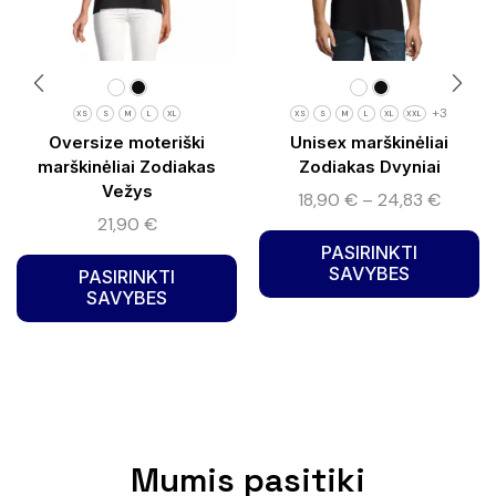
+3
XS
S
M
L
XL
XS
S
M
L
XL
XXL
Oversize moteriški
Unisex marškinėliai
marškinėliai Zodiakas
Zodiakas Dvyniai
Vežys
18,90
€
–
24,83
€
21,90
€
PASIRINKTI
SAVYBES
PASIRINKTI
SAVYBES
Mumis pasitiki