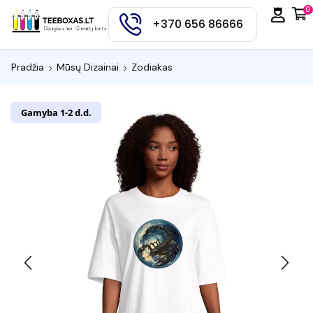
0
+370 656 86666
Pradžia
Mūsų Dizainai
Zodiakas
Gamyba 1-2 d.d.