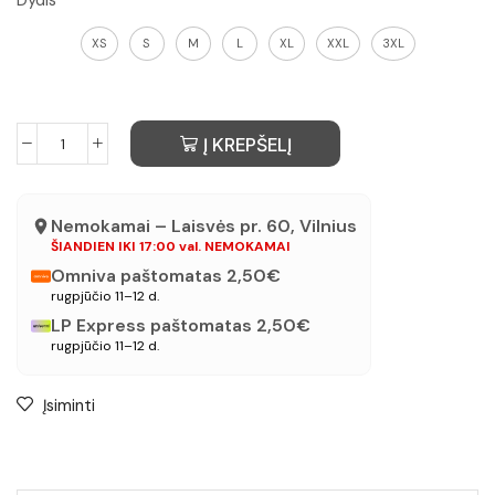
Dydis
XS
S
M
L
XL
XXL
3XL
Į KREPŠELĮ
Nemokamai – Laisvės pr. 60, Vilnius
ŠIANDIEN IKI 17:00 val. NEMOKAMAI
Omniva paštomatas 2,50€
rugpjūčio 11–12 d.
LP Express paštomatas 2,50€
rugpjūčio 11–12 d.
Įsiminti