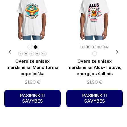
S
M
L
XL
XXL
S
M
L
XL
XXL
Oversize unisex
Oversize unisex
marškinėliai Mano forma
marškinėliai Alus- lietuvių
cepeliniška
energijos šaltinis
21,90
€
21,90
€
PASIRINKTI
PASIRINKTI
SAVYBES
SAVYBES