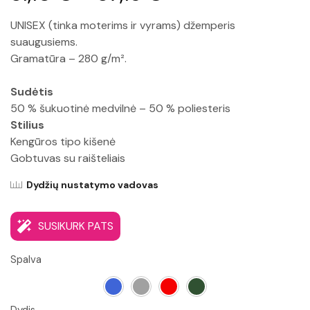
UNISEX (tinka moterims ir vyrams) džemperis
suaugusiems.
Gramatūra – 280 g/m².
Sudėtis
50 % šukuotinė medvilnė – 50 % poliesteris
Stilius
Kengūros tipo kišenė
Gobtuvas su raišteliais
Dydžių nustatymo vadovas
SUSIKURK PATS
Spalva