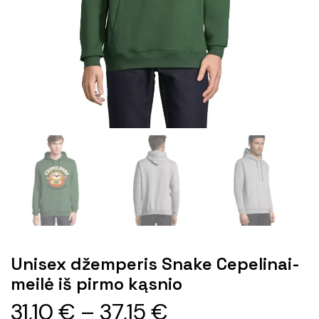
Unisex džemperis Snake Cepelinai-
meilė iš pirmo kąsnio
31,10
€
–
37,15
€