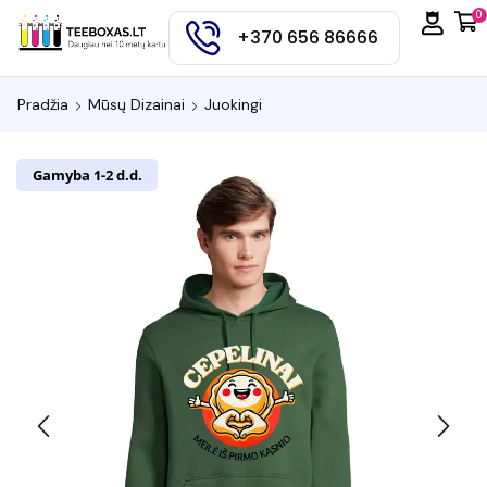
0
+370 656 86666
Pradžia
Mūsų Dizainai
Juokingi
Gamyba 1-2 d.d.