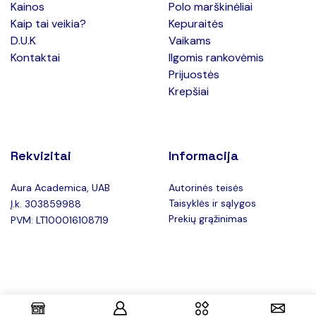
Kainos
Polo marškinėliai
Kaip tai veikia?
Kepuraitės
D.U.K
Vaikams
Kontaktai
Ilgomis rankovėmis
Prijuostės
Krepšiai
Rekvizitai
Informacija
Aura Academica, UAB
Autorinės teisės
Taisyklės ir sąlygos
Į.k. 303859988
Prekių grąžinimas
PVM: LT100016108719
Copyright © 2025 Teeboxas.lt –
Privatumo politika