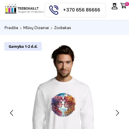
0
+370 656 86666
Pradžia
Mūsų Dizainai
Zodiakas
Gamyba 1-2 d.d.