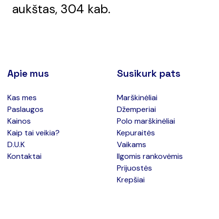
aukštas, 304 kab.
Apie mus
Susikurk pats
Kas mes
Marškinėliai
Paslaugos
Džemperiai
Kainos
Polo marškinėliai
Kaip tai veikia?
Kepuraitės
D.U.K
Vaikams
Kontaktai
Ilgomis rankovėmis
Prijuostės
Krepšiai