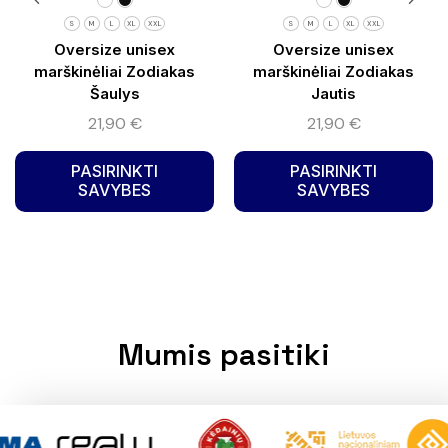
S
M
L
XL
XXL
S
M
L
XL
XXL
Oversize unisex
Oversize unisex
marškinėliai Zodiakas
marškinėliai Zodiakas
Šaulys
Jautis
21,90
€
21,90
€
PASIRINKTI
PASIRINKTI
SAVYBES
SAVYBES
Mumis pasitiki