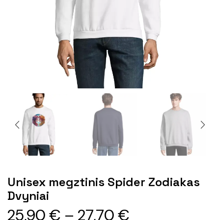
Unisex megztinis Spider Zodiakas
Dvyniai
25,90
€
–
27,70
€