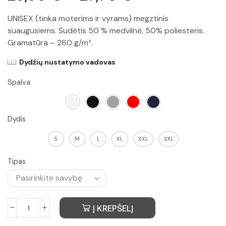
UNISEX (tinka moterims ir vyrams) megztinis
suaugusiems. Sudėtis 50 % medvilnė, 50% poliesteris.
Gramatūra – 260 g/m².
Dydžių nustatymo vadovas
Spalva
Dydis
S
M
L
XL
XXL
3XL
Tipas
Į KREPŠELĮ